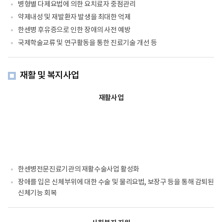
재
병형별 다제요법에 의한 요치료자 중점관리
활
약제내성 및 재발환자 발생을 최대한 억제
사
업
한센병 후유증으로 인한 장애의 사전 예방
의
료
국제학술교류 및 연구활동을 통한 진료기술 개선 등
재
활:
재
재활 및 복지사업
활
수
술,
재활사업
물
리
치
료
사
회
복
귀:
정
한센병전문진료기관의 재활수술사업 활성화
착
자
장애를 입은 신체부위에 대한 수술 및 물리요법, 보장구 등을 통해 감퇴된
활,
신체기능 회복
입
원/
생
활