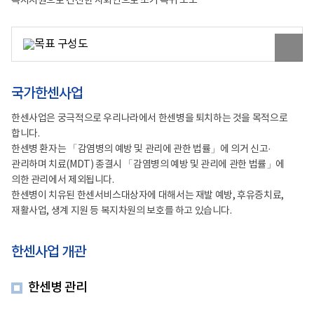
복지지원으로 건전한 사회인으로 조기 복귀 도모
업
주
민
검
원
진
본
예
이
방
미
사
지
국가한센사업
업
보
검
기
진:
한센사업은 궁극적으로 우리나라에서 한센병을 퇴치하는 것을 목적으로
피
합니다.
부
한센병 환자는 「감염병의 예방 및 관리에 관한 법률」에 의거 신고·
병
환
관리하며 치료(MDT) 종결시 「감염병의 예방 및 관리에 관한 법률」에
자,
의한 관리에서 제외됩니다.
접
촉
한센병이 치유된 한센서비스대상자에 대해서는 재발 예방, 후유증치료,
자
재활사업, 생계 지원 등 복지차원의 보호를 하고 있습니다.
예
방:
BCG
한센사업 개관
접
종,
예
방
한센병 관리
치
료