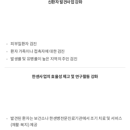
환
신환자 발견사업 강화
자
진
료
투
약
치
료
MDT(투
약)
피부질환자 검진
임
환자 가족이나 접촉자에 대한 검진
상
진
발생률 및 유병률이 높은 지역의 주민 검진
료
재
발
감
한센사업의 효율성 제고 및 연구활동 강화
시
한
센
서
비
스
대
상
자
발견된 환자는 보건소나 한센병전문진료기관에서 조기 치료 및 서비스
보
(재활·복지) 제공
호