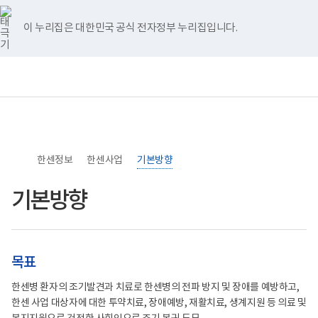
너
>
>
>
본
목
본
홈
비
문
표
문
767px
시
구
종
이 누리집은 대한민국 공식 전자정부 누리집입니다.
이
작
성
료
하
도
국
보
전
통
가
건
체
합
한
복
메
검
센
지
뉴
색
병
부
관
국
리
립
신
소
환
한센정보
록
한센사업
기본방향
자
도
발
병
견
기본방향
원
및
로
치
고
료
사
업,
재
목표
활
및
한센병 환자의 조기발견과 치료로 한센병의 전파 방지 및 장애를 예방하고,
복
지
한센 사업 대상자에 대한 투약치료, 장애예방, 재활치료, 생계지원 등 의료 및
사