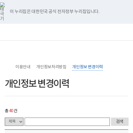
너
>
>
>
개
홈
비
인
767px
정
이 누리집은 대한민국 공식 전자정부 누리집입니다.
이
보
하
변
경
보
전
통
이
건
체
합
력
복
메
검
게
지
뉴
색
시
부
물
국
목
립
록
소
-
이용안내
록
개인정보처리방침
개인정보 변경이력
번
도
호,
병
제
개인정보 변경이력
원
목,
로
작
고
성
자,
등
록
총
40
건
일,
첨
부,
조
회