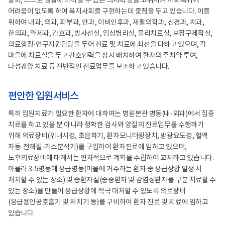
탈피, 스스로 생활해 나아갈 수 있는 의지력 등을 고취시켜 사회복귀에
어려움이 없도록 하여 복지사회를 구현하는데 중점을 두고 있습니다. 이를
위하여 내과, 외과, 피부과, 안과, 이비인후과, 재활의학과, 신경과, 치과,
한의과, 약제과, 간호과, 방사선실, 임상병리실, 물리치료실, 보장구제작실,
의료행정·연구지원담당을 두어 진료 및 치료에 최선을 다하고 있으며, 각
마을에 치료실을 두고 간호인력을 상시 배치하여 환자의 주치약 투여,
나성궤양 치료 등 전반적인 진료업무를 보조하고 있습니다.
편안한 입원서비스
특히 입원치료가 필요한 환자에 대하여는 병원본관 병동(내·외과)에서 집중
치료를 하고 있을 뿐 아니라 정확한 검사와 양질의 진료업무를 수행하기
위해 의료장비(위내시경, 초음파기, 환자모니터링장치, 방광요도경, 혈액
자동·전해질·가스분석기)를 구입하여 환자진료에 임하고 있으며,
노후의료장비에 대해서는 연차적으로 계획을 수립하여 교체하고 있습니다.
아울러 3·5병동에 응급병동(마을에 거주하는 환자 중 응급상황 발생 시
처치할 수 있는 장소) 및 중환자실(중증환자 및 감염성환자를 구분 치료할 수
있는 장소)을 만들어 응급상황에 적극 대처할 수 있도록 의료장비
(응급용인공호흡기 및 처치기 등)를 구비하여 환자 진료 및 치료에 임하고
있습니다.