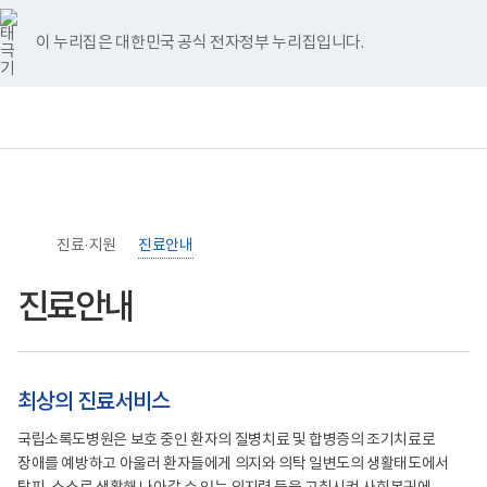
너
>
>
본
본
홈
비
문
문
767px
시
종
이 누리집은 대한민국 공식 전자정부 누리집입니다.
이
작
료
하
보
전
통
건
체
합
복
메
검
지
뉴
색
부
국
립
소
진료·지원
록
진료안내
도
병
진료안내
원
로
고
최상의 진료서비스
국립소록도병원은 보호 중인 환자의 질병치료 및 합병증의 조기치료로
장애를 예방하고 아울러 환자들에게 의지와 의탁 일변도의 생활태도에서