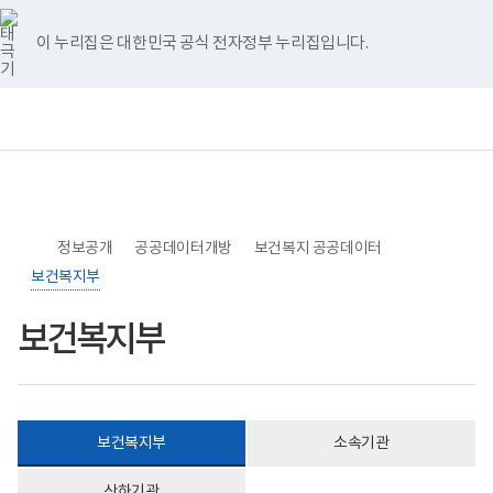
너
>
>
>
>
본
보
본
홈
비
문
건
문
767px
시
복
종
이 누리집은 대한민국 공식 전자정부 누리집입니다.
이
작
지
료
하
부
보
전
통
건
체
합
복
메
검
지
뉴
색
부
국
립
소
정보공개
록
공공데이터개방
보건복지 공공데이터
도
보건복지부
병
원
로
보건복지부
고
보건복지부
소속기관
산하기관