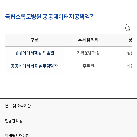
국립소록도병원 공공데이터제공책임관
공
공
데
구분
부서 및 직위
성명
이
터
제
공공데이터제공 책임관
기획운영과장
성윤
공
책
임
공공데이터제공 실무담당자
주무관
최성
관
과
공
공
데
이
터
제
본부 및 소속기관
공
실
무
질병관리청
담
당
자
한센병관련기관