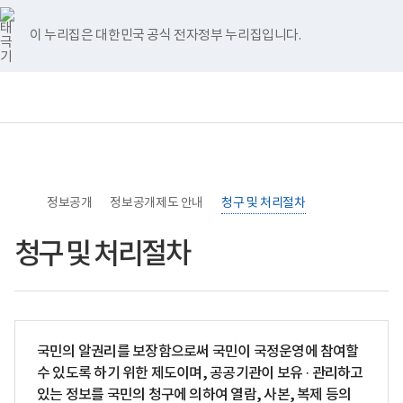
너
>
>
>
본
청
본
홈
비
문
구
문
767px
시
및
종
이 누리집은 대한민국 공식 전자정부 누리집입니다.
이
작
처
료
하
리
절
보
전
통
차
건
체
합
복
메
검
지
뉴
색
부
국
립
소
정보공개
록
정보공개제도 안내
청구 및 처리절차
도
병
청구 및 처리절차
원
로
고
국민의 알권리를 보장함으로써 국민이 국정운영에 참여할
수 있도록 하기 위한 제도이며, 공공기관이 보유 · 관리하고
있는 정보를 국민의 청구에 의하여 열람, 사본, 복제 등의