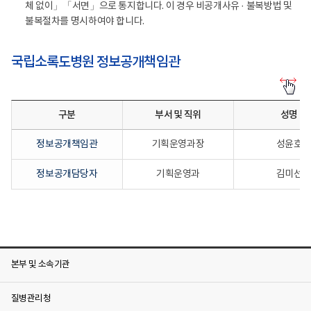
체 없이」「서면」으로 통지합니다. 이 경우 비공개사유 · 불복방법 및
불복절차를 명시하여야 합니다.
국립소록도병원 정보공개책임관
국
립
소
구분
부서 및 직위
성명
록
도
병
정보공개책임관
기획운영과장
성윤호
원
정
보
정보공개담당자
기획운영과
김미선
공
개
책
임
관-
구
분,
부
본부 및 소속기관
서
및
직
질병관리청
위,