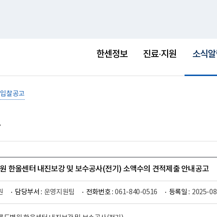
홈
사이트맵
English
새
창
선
택
한센정보
진료·지원
소식알
됨
입찰공고
 한울센터 내진보강 및 보수공사(전기) 소액수의 견적제출 안내공고
원
담당부서 :
운영지원팀
전화번호 :
061-840-0516
등록일 :
2025-08