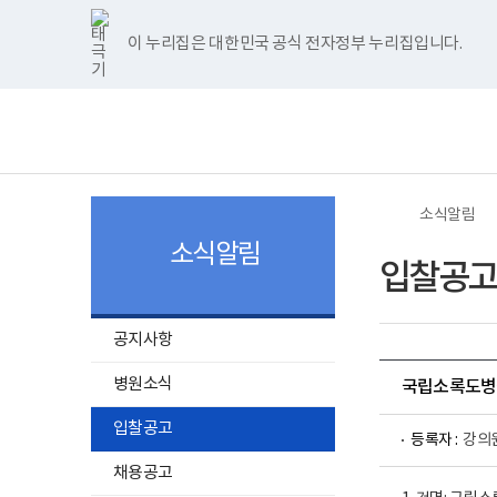
너
>
>
한
파
pdf
플
홈
비
글
워
뷰
래
1180px
뷰
포
어
시
이 누리집은 대한민국 공식 전자정부 누리집입니다.
주메뉴 바로가기
보건복지부 홈페이지
이
어
인
프
뷰
상
프
트
로
어
보
전
로
뷰
그
프
건
체
그
어
램
로
복
메
램
프
다
그
지
뉴
다
로
운
램
부
운
그
로
다
국
로
램
드
운
립
드
다
로
소
소식알림
운
드
록
로
도
소식알림
드
병
입찰공고
원
로
고
공지사항
병원소식
국립소록도병원
입찰공고
등록자 :
강의
채용공고