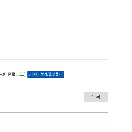
x
(다운로드:11)
미리보기/음성듣기
목록