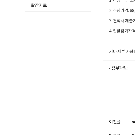
1. 건명: 국
발간자료
2. 추정가격: 88
3. 견적서 제출기간: 
4. 입찰참가자
기타 세부 사항
파
파
첨부파일 :
일
일
뷰
뷰
어
어
로
로
이전글