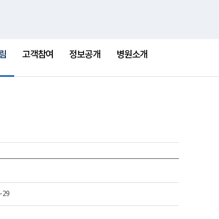
통
검
한센병박물관
새
합
색
창
검
색
림
고객참여
정보공개
병원소개
-29