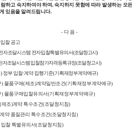
열람하고 숙지하여야 하며
,
숙지하지 못함에 따라 발생하는
모든
게 있음을 알려드립니다
.
-
다 음
-
 입찰 공고
전자조달시스템 전자입찰특별유의서
(
조달청고시
)
전자조달시스템 입찰참가자격등록규정
(
조달청고시
)
규
)
정부 입찰
·
계약 집행기준
(
기획재정부계약예규
)
규
)
물품구매
(
제조
)
계약일반조건
(
기획재정부계약예규
)
규
)
물품구매입찰유의서
(
기획재정부계약예규
)
(
제조
)
계약 특수조건
(
조달청지침
)
계약 품질관리 특수조건
(
조달청지침
)
 입찰 특별유의서
(
조달청지침
)