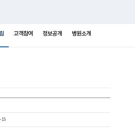
통
검
한센병박물관
새
합
색
창
검
색
림
고객참여
정보공개
병원소개
-15