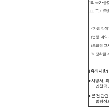
10.
국가종
11.
국가종
<
자료 검색
(
법령
·
계약
(
조달청 고
※
정확한 
[
유의사항
]
▸
시방서
,
과
입찰공
▸
본 건 관
법령정