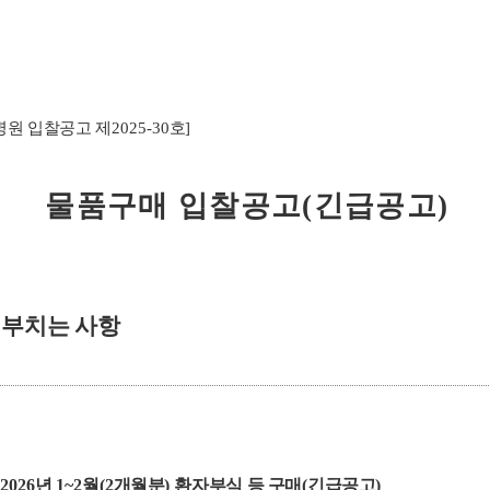
원 입찰공고 제
2025-30
호
]
물품구매 입찰공고
(
긴급공고
)
 부치는 사항
2026
년
1~2
월
(2
개월분
)
환자부식 등 구매
(
긴급공고
)