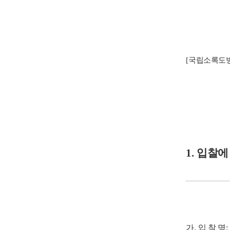
[
국립소록도병
1.
입찰에
가
.
입 찰 명
: