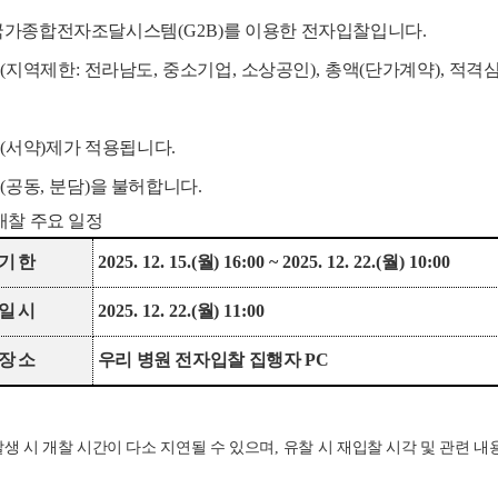
국가종합전자조달시스템
(G2B)
를 이용한 전자입찰입니다
.
쟁
(
지역제한
:
전라남도
,
중소기업
,
소상공인
),
총액
(
단가계약
),
적격심
약
(
서약
)
제가 적용됩니다
.
약
(
공동
,
분담
)
을 불허합니다
.
개찰 주요 일정
기한
2025. 12. 15.(
월
) 16:00 ~ 2025. 12. 22.(
월
) 10:00
일시
2025. 12. 22.(
월
) 11:00
장소
우리 병원 전자입찰 집행자
PC
생 시 개찰 시간이 다소 지연될 수 있으며
,
유찰 시 재입찰 시각 및 관련 