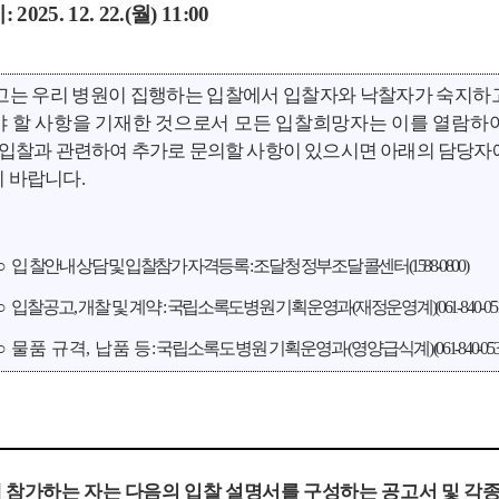
시
: 2025. 12. 22.(
월
) 11:00
고는 우리 병원이 집행하는 입찰에서 입찰자와 낙찰자가 숙지
하
 할 사항을 기재한 것으로서 모든 입찰희망자는 이를 열람하
 입찰과 관련하여 추가로 문의할 사항이 있으시면 아래의 담당자
 바랍니다
.
○
입
찰안내 상담 및 입찰참가 자격등록
:
조달청 정부조달 콜센터
(1588-0800)
○
입찰공고
,
개찰 및 계약
:
국립소록도병원 기획운영과
(
재정운영계
)(061
-840-05
○
물품 규격
,
납품
등
:
국립소록도병원 기획운영과
(
영양급식계
)
(061-840-053
 참가하는 자는 다음의 입찰 설명서를 구성하는 공고서 및 각