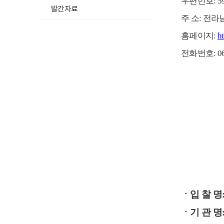
우편번호
: 
발간자료
주 소
:
전라
홈페이지
:
h
전화번호
: 
입 
ㆍ입 찰
명
ㆍ기 관 명