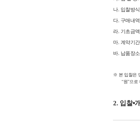
나
.
입찰방
다
.
구매내
라
.
기초금
마
.
계약기
바
.
납품장
※
본 입찰은
“
원
”
으로
2.
입찰
⦁