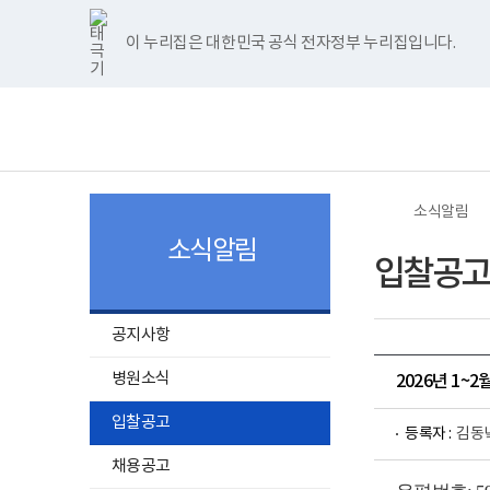
너
>
>
한
파
pdf
플
홈
비
글
워
뷰
래
1180px
뷰
포
어
시
이 누리집은 대한민국 공식 전자정부 누리집입니다.
주메뉴 바로가기
보건복지부 홈페이지
이
어
인
프
뷰
상
프
트
로
어
보
전
로
뷰
그
프
건
체
그
어
램
로
복
메
램
프
다
그
지
뉴
다
로
운
램
부
운
그
로
다
국
로
램
드
운
립
드
다
로
소
소식알림
운
드
록
로
도
소식알림
드
병
입찰공고
원
로
고
공지사항
병원소식
2026년 1~
입찰공고
등록자 :
김동
채용공고