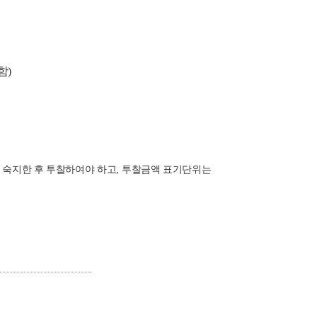
함
)
 숙지한 후 투찰하여야 하고
,
투찰금액 표기단위는