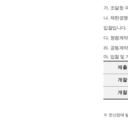
가
.
조달청 
나
.
제한경
입찰입니다
.
다
.
청렴계
라
.
공동계
마
.
입찰 및 
제출
개찰
개찰
※
전산장애 발