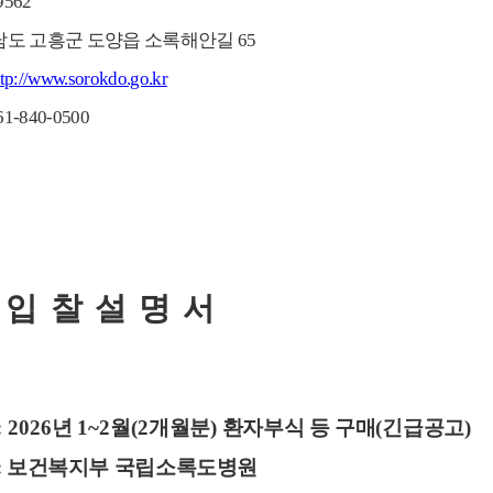
59562
남도 고흥군 도양읍 소록해안길
65
ttp://www.sorokdo.go.kr
061-840-0500
찰 설 명 서
: 2026
년
1~2
월
(2
개월분
)
환자부식 등 구매
(
긴급공고
)
:
보건복지부 국립소록도병원