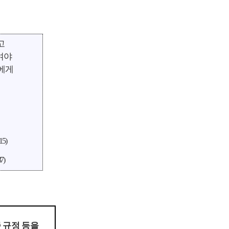
고
여야
에게
15)
7)
종
규정 등을