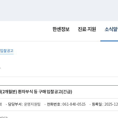
홈
사이트맵
English
새
창
선
택
한센정보
진료·지원
소식알
됨
입찰공고
2월(2개월분) 환자부식 등 구매 입찰공고(긴급)
녘
담당부서 :
운영지원팀
전화번호 :
061-840-0515
등록일 :
2025-12