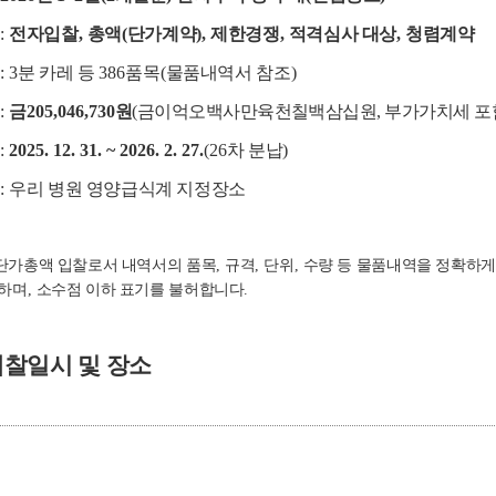
식
:
전자입찰
,
총액
(
단가계약
),
제한경쟁
,
적격심사 대상
,
청렴계약
역
: 3
분 카레 등
386
품목
(
물품내역서 참조
)
액
:
금
205,046,730
원
(
금이억오백사만육천칠백삼십원
,
부가가치세 포
간
:
2025. 12. 31. ~ 2026. 2. 27.
(26
차 분납
)
소
:
우리 병원 영양급식계 지정장소
 단가총액 입찰로서 내역서의 품목
,
규격
,
단위
,
수량 등 물품내역을 정확하게
 하며
,
소수점 이하 표기를 불허합니다
.
개찰일시 및 장소