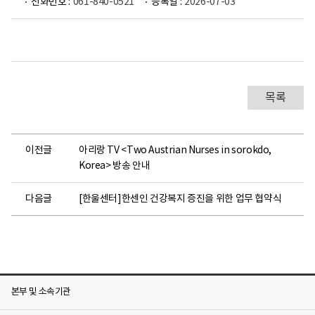
전화번호 :
061-840-0521
등록일 :
2026-07-03
목록
이전글
아리랑 TV <Two Austrian Nurses in sorokdo,
Korea> 방송 안내
다음글
[한울센터]한센인 건강복지 증진을 위한 업무 협약식
본부 및 소속기관