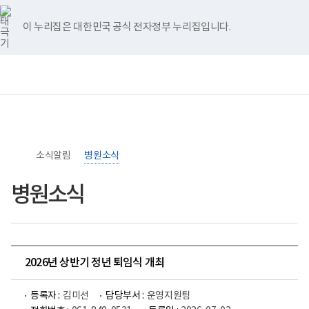
너
>
>
홈
비
767px
이 누리집은 대한민국 공식 전자정부 누리집입니다.
이
하
보
전
통
건
체
합
복
메
검
지
뉴
색
부
국
립
소
소식알림
록
병원소식
도
병
병원소식
원
로
고
2026년 상반기 정년 퇴임식 개최
등록자 :
김미선
담당부서 :
운영지원팀