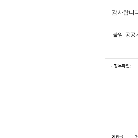
감사합니
붙임 공공기
파
파
파
파
첨부파일 :
일
일
일
일
뷰
뷰
뷰
뷰
어
어
어
어
로
로
로
로
이전글
2