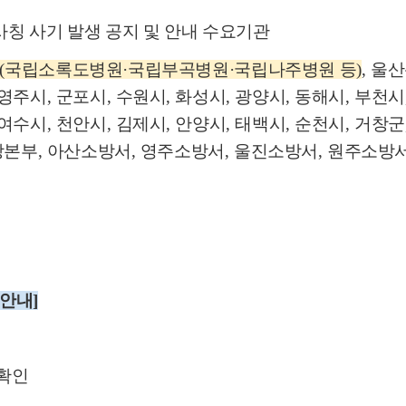
사칭 사기 발생 공지 및 안내 수요기관
(국립소록도병원
·
국립부곡병원·국립나주병원 등)
,
울산
영주시
,
군포시
,
수원시
,
화성시
,
광양시
,
동해시
,
부천시
여수시
,
천안시
,
김제시
,
안양시
,
태백시
,
순천시
,
거창군
방본부
,
아산소방서
,
영주소방서
,
울진소방서
,
원주소방
 안내
]
확인