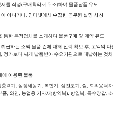
서를 작성
(
구매확약서 위조
)
하여 물품납품 유도
원이 아니거나
,
인터넷에서 수집한 공무원 실명 사칭
을 통한 특정업체를 소개하며 물품구매 및 계약 유도
취급하는 소액 물품 건에 대해 신뢰 확보 후, 고액의 
며
,
정가보다 싸게 납품받아 수요기관으로 대납하는 것처
례에 이용된 물품
장충격기
,
심장세동기
,
복합기
,
심전도기
,
쌀
,
회의용탁자
부품
,
와인
,
농업용 기자재
(
방역복
),
방열복
,
특수장갑
,