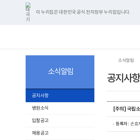
너
>
>
한
파
pdf
플
홈
비
글
워
뷰
래
1180px
뷰
포
어
시
이 누리집은 대한민국 공식 전자정부 누리집입니다.
주메뉴 바로가기
보건복지부 홈페이지
이
어
인
프
뷰
상
프
트
로
어
보
전
로
뷰
그
프
건
체
그
어
램
로
복
메
램
프
다
그
지
뉴
다
로
운
램
부
운
그
로
다
국
로
램
드
운
립
드
다
로
소
소식알림
운
드
록
로
도
소식알림
드
병
공지사항
원
로
고
공지사항
병원소식
[주의] 국립
입찰공고
등록자 :
손효
채용공고