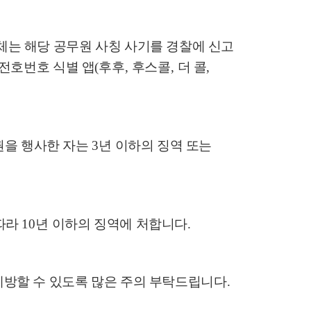
체는 해당 공무원 사칭 사기를 경찰에 신고
 전호번호 식별 앱
(
후후
,
후스콜
,
더 콜
,
권을 행사한 자는
3
년 이하의 징역 또는
따라
10
년 이하의 징역에 처합니다
.
예방할 수 있도록 많은 주의 부탁드립니다
.