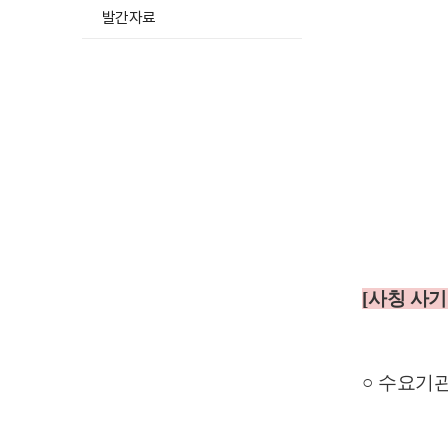
발간자료
[
사칭 사
○
수요기관