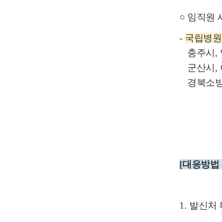
○
임직원 
-
국립병원
충주시
,
군산시
,
경북소
[
대응방법
1.
발신처 