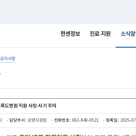
홈
사이트맵
English
새
창
선
택
한센정보
진료·지원
소식알
됨
공지사항
소록도병원 직원 사칭·사기 주의
지
담당부서 :
운영지원팀
전화번호 :
061-840-0521
등록일 :
2025-07