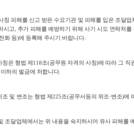
사칭 피해를 신고 받은 수요기관 및 피해를 입은 조달업
하시고
,
추가 피해를 예방하기 위해 사기 시도 연락처를
전화 등
)
에 등록해 주시기 바랍니다
.
사칭은 형법 제
118
조
(
공무원 자격의 사칭
)
에 따라 그 직
 이하의 벌금에 처합니다
.
위조 및 변조는 형법 제
225
조
(
공무서등의 위조
·
변조
)
에 
및 조달업체에서는 위 내용을 숙지하시어 유사 피해를 