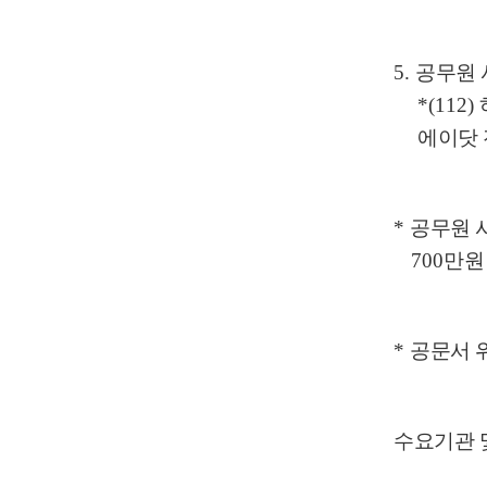
5.
공무원 
*(112)
에이닷 
*
공무원 
700
만원
*
공문서 
수요기관 