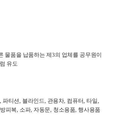
다른 물품을 납품하는 제
3
의 업체를 공무원이
럼 유도
,
파티션
,
블라인드
,
관용차
,
컴퓨터
,
타일
,
소방피복
,
소파
,
자동문
,
청소용품
,
행사용품