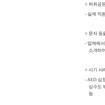
○
허위공문
-
실제 직
○
문자 등
-
업체에서 
소개하
○
사기 사
- AED
심
상수도 
등