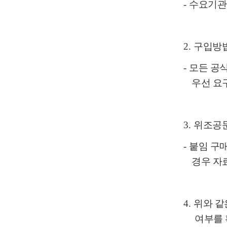
-
수요기관
2.
구입방
-
모든 공
우선 요
3.
위조공
-
붙임 구
경우 자
4.
위와 같
여부를 