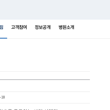
통
검
한센병박물관
새
합
색
창
검
색
림
고객참여
정보공개
병원소개
-18