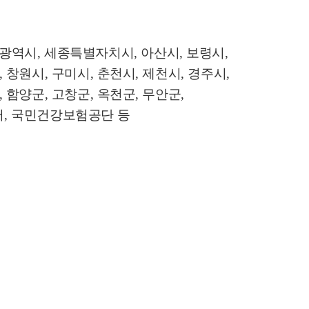
광역시
,
세종특별자치시
,
아산시
,
보령시
,
,
창원시
,
구미시
,
춘천시
,
제천시
,
경주시
,
,
함양군
,
고창군
,
옥천군
,
무안군
,
서
,
국민건강보험공단 등