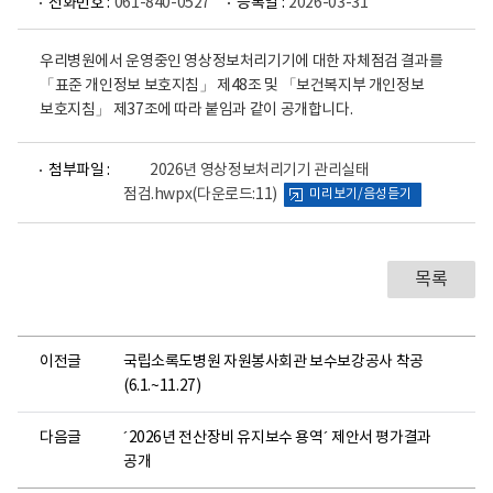
전화번호 :
061-840-0527
등록일 :
2026-03-31
우리병원에서 운영중인 영상정보처리기기에 대한 자체점검 결과를
「표준 개인정보 보호지침」 제48조 및 「보건복지부 개인정보
보호지침」 제37조에 따라 붙임과 같이 공개합니다.
파
첨부파일 :
2026년 영상정보처리기기 관리실태
일
점검.hwpx
(다운로드:11)
미리보기/음성듣기
뷰
어
로
목록
이전글
국립소록도병원 자원봉사회관 보수보강공사 착공
(6.1.~11.27)
다음글
´2026년 전산장비 유지보수 용역´ 제안서 평가결과
공개