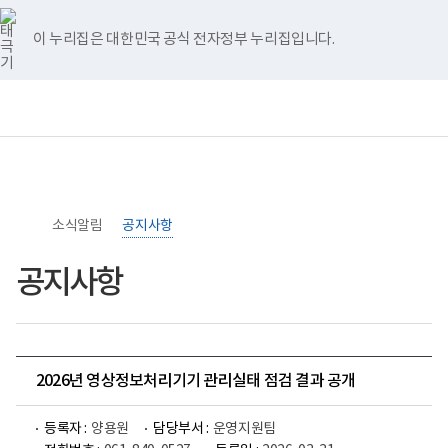
너
>
>
홈
비
767px
이 누리집은 대한민국 공식 전자정부 누리집입니다.
이
하
보
전
통
건
체
합
복
메
검
지
뉴
색
부
국
립
소
소식알림
록
공지사항
도
병
공지사항
원
로
고
2026년 영상정보처리기기 관리실태 점검 결과 공개
등록자 :
양용원
담당부서 :
운영지원팀