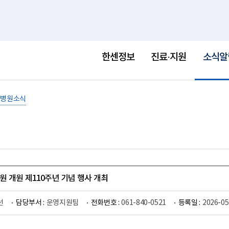
홈
사이트맵
English
새
창
선
택
한센정보
진료·지원
소식알
됨
병원소식
 개원 제110주년 기념 행사 개최
선
담당부서 :
운영지원팀
전화번호 :
061-840-0521
등록일 :
2026-05