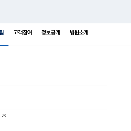
통
검
한센병박물관
새
합
색
창
검
색
림
고객참여
정보공개
병원소개
-28