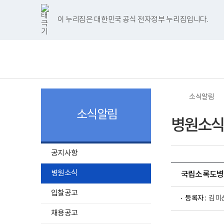
너
>
>
한
파
pdf
플
홈
비
글
워
뷰
래
1180px
뷰
포
어
시
이 누리집은 대한민국 공식 전자정부 누리집입니다.
주메뉴 바로가기
보건복지부 홈페이지
이
어
인
프
뷰
상
프
트
로
어
보
전
로
뷰
그
프
건
체
그
어
램
로
복
메
램
프
다
그
지
뉴
다
로
운
램
부
운
그
로
다
국
로
램
드
운
립
드
다
로
소
소식알림
운
드
록
로
도
소식알림
드
병
병원소식
원
로
고
공지사항
병원소식
국립소록도병원
입찰공고
등록자 :
김미
채용공고