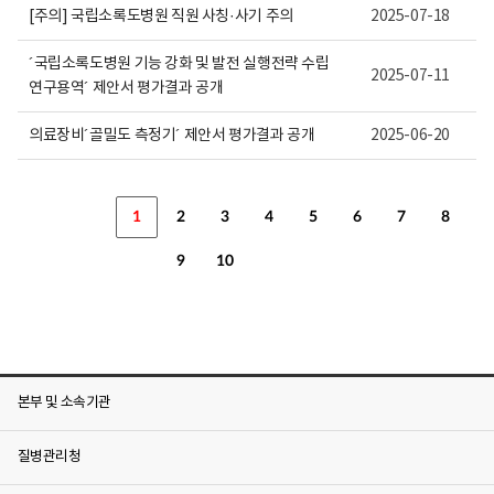
[주의] 국립소록도병원 직원 사칭·사기 주의
2025-07-18
´국립소록도병원 기능 강화 및 발전 실행전략 수립
2025-07-11
연구용역´ 제안서 평가결과 공개
의료장비´골밀도 측정기´ 제안서 평가결과 공개
2025-06-20
1
2
3
4
5
6
7
8
9
10
본부 및 소속기관
질병관리청