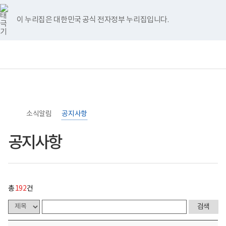
너
>
>
공
홈
처
이
다
끝
비
지
767px
사
이 누리집은 대한민국 공식 전자정부 누리집입니다.
이
항
음
전
음
페
하
게
시
페
페
페
이
보
전
통
물
건
체
합
목
이
이
이
지
복
메
검
록
지
뉴
색
-
부
지
지
지
이
번
국
호,
립
제
이
이
이
동
소
목,
소식알림
록
공지사항
작
동
동
동
도
성
병
자,
공지사항
원
등
로
록
고
일,
첨
부,
조
총
192
건
회
수
내
용
이