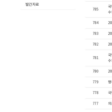
보
발간자료
여
국
785
집
수
니
다.
784
2
783
2
782
2
국
781
수
780
2
779
행
778
국
777
의