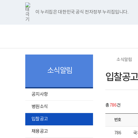
너
>
>
입
한
파
pdf
플
홈
새
첨
첨
첨
첨
첨
첨
첨
첨
첨
첨
처
이
다
끝
비
찰
글
워
뷰
래
글
부
부
부
부
부
부
부
부
부
부
1180px
공
뷰
포
어
시
이 누리집은 대한민국 공식 전자정부 누리집입니다.
주메뉴 바로가기
보건복지부 홈페이지
이
고
파
파
파
파
파
파
파
파
파
파
음
전
음
페
어
인
프
뷰
상
게
프
트
로
어
보
전
일
일
일
일
일
일
일
일
일
일
시
로
뷰
그
프
건
체
페
페
페
이
물
그
어
램
로
복
메
목
램
프
다
그
지
뉴
이
이
이
지
록
다
로
운
램
부
-
운
그
로
다
국
지
지
지
이
번
로
램
드
운
립
호,
드
다
로
소
소식알림
제
이
이
이
동
운
드
록
목,
로
도
소식알림
작
드
병
동
동
동
입찰공고
성
원
자,
로
등
고
록
공지사항
일,
첨
총
786
건
부,
병원소식
조
회
입찰공고
번호
수
내
용
채용공고
786
국
이