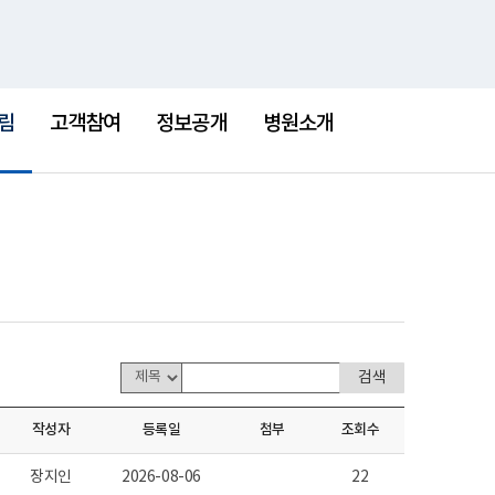
통
검
한센병박물관
새
합
색
창
검
색
림
고객참여
정보공개
병원소개
작성자
등록일
첨부
조회수
장지인
2026-08-06
22