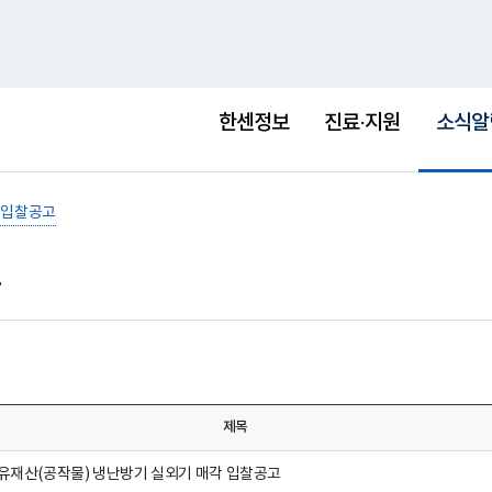
홈
사이트맵
English
새
창
선
택
한센정보
진료·지원
소식알
됨
입찰공고
제목
유재산(공작물) 냉난방기 실외기 매각 입찰공고