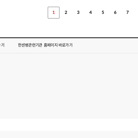
1
2
3
4
5
6
7
가기
한센병관련기관
홈페이지 바로가기